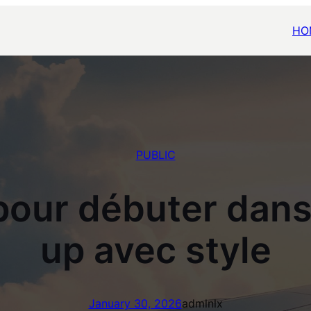
HO
PUBLIC
pour débuter dans 
up avec style
January 30, 2026
admlnlx