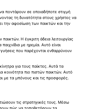
ς να ποντάρουν σε οποιαδήποτε στιγμή
δίνοντας τη δυνατότητα στους χρήστες να
σει την αφοσίωση των παικτών και την
 παικτών. Η έγκριτη άδεια λειτουργίας
παιχνίδια με ηρεμία. Αυτό είναι
 εγγυήσεις που παρέχονται ενθαρρύνουν
νητρα για τους παίκτες. Αυτά τα
α κοινότητα πιο πιστών παικτών. Αυτό
ι με τα μπόνους και τις προσφορές.
τιώσουν τις στρατηγικές τους. Μέσω
ήσουν πώς να τοποθετήσουν τα