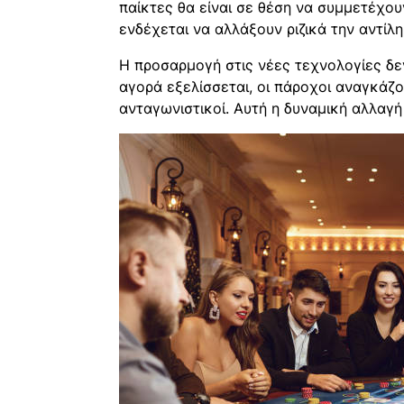
παίκτες θα είναι σε θέση να συμμετέχου
ενδέχεται να αλλάξουν ριζικά την αντίλ
Η προσαρμογή στις νέες τεχνολογίες δεν
αγορά εξελίσσεται, οι πάροχοι αναγκάζ
ανταγωνιστικοί. Αυτή η δυναμική αλλαγή