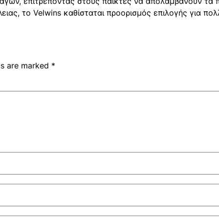
γών, επιτρέποντας στους παίκτες να απολαμβάνουν τα πα
ιας, το Velwins καθίσταται προορισμός επιλογής για πολ
lds are marked
*