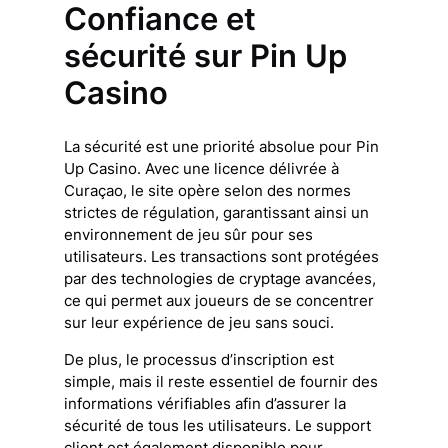
Confiance et
sécurité sur Pin Up
Casino
La sécurité est une priorité absolue pour Pin
Up Casino. Avec une licence délivrée à
Curaçao, le site opère selon des normes
strictes de régulation, garantissant ainsi un
environnement de jeu sûr pour ses
utilisateurs. Les transactions sont protégées
par des technologies de cryptage avancées,
ce qui permet aux joueurs de se concentrer
sur leur expérience de jeu sans souci.
De plus, le processus d’inscription est
simple, mais il reste essentiel de fournir des
informations vérifiables afin d’assurer la
sécurité de tous les utilisateurs. Le support
client est également disponible pour