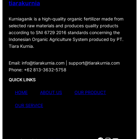
tiarakurnia
Kurniaganik is a high-quality organic fertilizer made from
selected raw materials and produces quality products
according to SNI 6729 2016 standards concerning the
Indonesian Organic Agriculture System produced by PT.
Tiara Kurnia.
Email: info@tiarakurnia.com | support@tiarakurnia.com
Phone: +62 813-3632-5758
QUICK LINKS
HOME
ABOUT US
OUR PRODUCT
OUR SERVICE