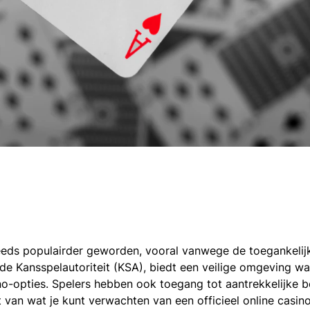
teeds populairder geworden, vooral vanwege de toegankelijkh
or de Kansspelautoriteit (KSA), biedt een veilige omgeving w
sino-opties. Spelers hebben ook toegang tot aantrekkelijke
t van wat je kunt verwachten van een officieel online casino