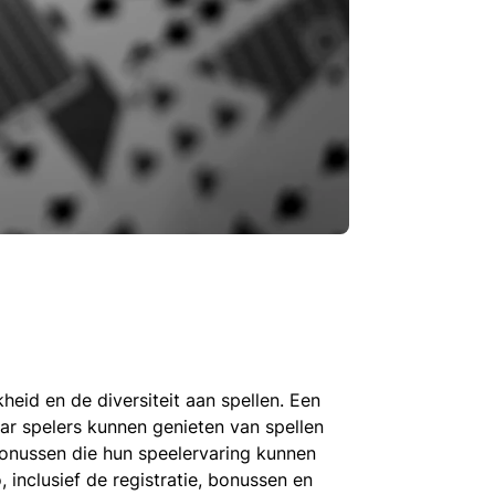
eid en de diversiteit aan spellen. Een
aar spelers kunnen genieten van spellen
 bonussen die hun speelervaring kunnen
, inclusief de registratie, bonussen en