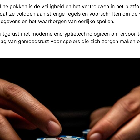
ne gokken is de veiligheid en het vertrouwen in het platform
dat ze voldoen aan strenge regels en voorschriften om de v
egevens en het waarborgen van eerlijke spellen.
 uitgerust met moderne encryptietechnologieën om ervoor te
 laag van gemoedsrust voor spelers die zich zorgen maken o