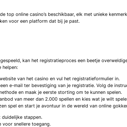
nde top online casino’s beschikbaar, elk met unieke kenmerk
ken voor een platform dat bij je past.
n
t gespeeld, kan het registratieproces een beetje overweldige
 helpen:
bsite van het casino en vul het registratieformulier in.
en e-mail ter bevestiging van je registratie. Volg de instru
ethode en maak je eerste storting om te kunnen spelen.
anbod van meer dan 2.000 spellen en kies wat je wilt spele
en spel en start je avontuur in de wereld van online gokke
 duidelijke stappen.
e voor snellere toegang.