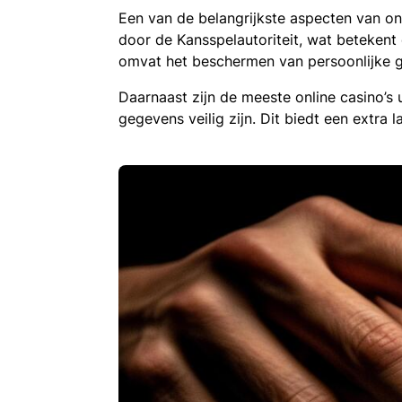
Een van de belangrijkste aspecten van onli
door de Kansspelautoriteit, wat betekent 
omvat het beschermen van persoonlijke g
Daarnaast zijn de meeste online casino’s
gegevens veilig zijn. Dit biedt een extra