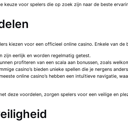
rke keuze voor spelers die op zoek zijn naar de beste ervari
rdelen
ers kiezen voor een officieel online casino. Enkele van de b
n zijn eerlijk en worden regelmatig getest.
unnen profiteren van een scala aan bonussen, zoals welkom
mige casino’s bieden unieke spellen die je nergens anders
eeste online casino’s hebben een intuïtieve navigatie, waa
met deze voordelen, zorgen spelers voor een veilige en plez
eiligheid