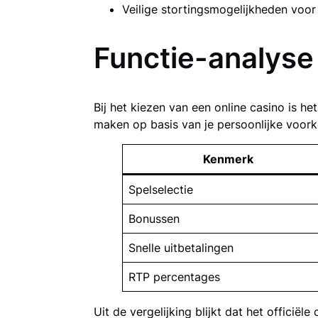
Veilige stortingsmogelijkheden voo
Functie-analyse
Bij het kiezen van een online casino is h
maken op basis van je persoonlijke voorke
Kenmerk
Spelselectie
Bonussen
Snelle uitbetalingen
RTP percentages
Uit de vergelijking blijkt dat het officië