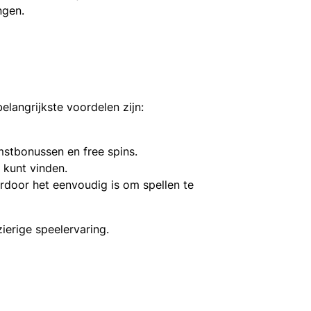
ngen.
elangrijkste voordelen zijn:
stbonussen en free spins.
 kunt vinden.
rdoor het eenvoudig is om spellen te
ierige speelervaring.