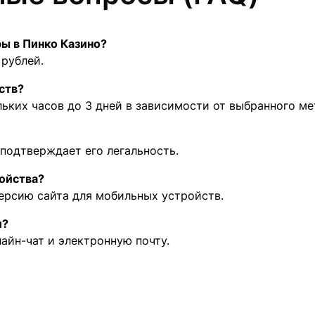
ры в Пинко Казино?
рублей.
ств?
ьких часов до 3 дней в зависимости от выбранного ме
 подтверждает его легальность.
ройства?
ерсию сайта для мобильных устройств.
и?
айн-чат и электронную почту.