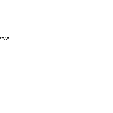
тода.