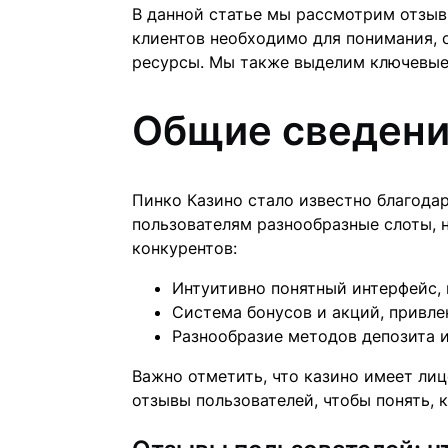
В данной статье мы рассмотрим отзыв
клиентов необходимо для понимания, 
ресурсы. Мы также выделим ключевые 
Общие сведения
Пинко Казино стало известно благода
пользователям разнообразные слоты, н
конкурентов:
Интуитивно понятный интерфейс, 
Система бонусов и акций, привл
Разнообразие методов депозита и
Важно отметить, что казино имеет лиц
отзывы пользователей, чтобы понять, 