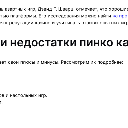
ь азартных игр, Дэвид Г. Шварц, отмечает, что хороши
стью платформы. Его исследования можно найти
на про
я к репутации казино и учитывать отзывы опытных иг
и недостатки пинко к
еет свои плюсы и минусы. Рассмотрим их подробнее:
в и настольных игр.
и.