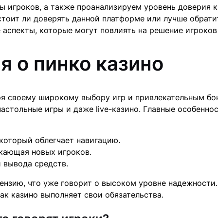
ы игроков, а также проанализируем уровень доверия к
стоит ли доверять данной платформе или лучше обрати
аспекты, которые могут повлиять на решение игроков 
 о пинко казино
ря своему широкому выбору игр и привлекательным бо
астольные игры и даже live-казино. Главные особенно
который облегчает навигацию.
екающая новых игроков.
 вывода средств.
ензию, что уже говорит о высоком уровне надежности.
как казино выполняет свои обязательства.