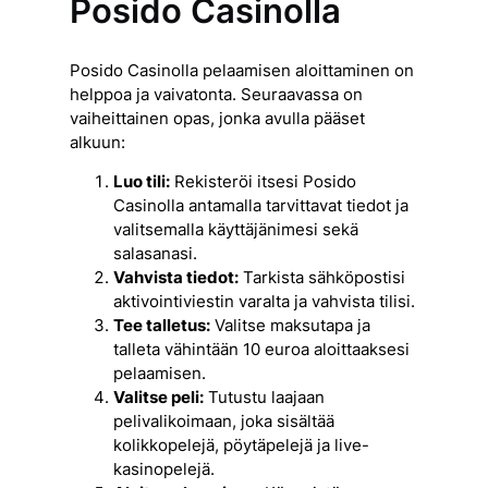
Posido Casinolla
Posido Casinolla pelaamisen aloittaminen on
helppoa ja vaivatonta. Seuraavassa on
vaiheittainen opas, jonka avulla pääset
alkuun:
Luo tili:
Rekisteröi itsesi Posido
Casinolla antamalla tarvittavat tiedot ja
valitsemalla käyttäjänimesi sekä
salasanasi.
Vahvista tiedot:
Tarkista sähköpostisi
aktivointiviestin varalta ja vahvista tilisi.
Tee talletus:
Valitse maksutapa ja
talleta vähintään 10 euroa aloittaaksesi
pelaamisen.
Valitse peli:
Tutustu laajaan
pelivalikoimaan, joka sisältää
kolikkopelejä, pöytäpelejä ja live-
kasinopelejä.