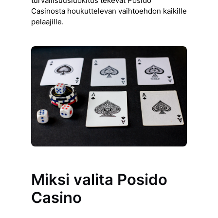
turvallisuusluokitus tekevät Posido
Casinosta houkuttelevan vaihtoehdon kaikille
pelaajille.
Miksi valita Posido
Casino