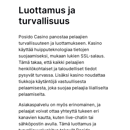
Luottamus ja
turvallisuus
Posido Casino panostaa pelaajien
turvallisuuteen ja luottamukseen. Kasino
käyttää huipputeknologiaa tietojen
suojaamiseksi, mukaan lukien SSL-salaus.
Tämä takaa, että kaikki pelaajien
henkilökohtaiset ja taloudelliset tiedot
pysyvät turvassa. Lisäksi kasino noudattaa
tiukkoja käytäntöjä vastuullisesta
pelaamisesta, joka suojaa pelaajia liialliselta
pelaamiselta.
Asiakaspalvelu on myös erinomainen, ja
pelaajat voivat ottaa yhteyttä tukeen eri
kanavien kautta, kuten live-chatin tai
sähköpostin avulla. Tämä luottamus ja