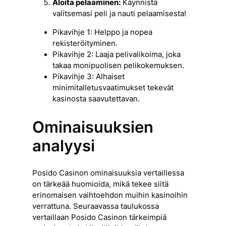
Aloita pelaaminen:
Käynnistä
valitsemasi peli ja nauti pelaamisesta!
Pikavihje 1: Helppo ja nopea
rekisteröityminen.
Pikavihje 2: Laaja pelivalikoima, joka
takaa monipuolisen pelikokemuksen.
Pikavihje 3: Alhaiset
minimitalletusvaatimukset tekevät
kasinosta saavutettavan.
Ominaisuuksien
analyysi
Posido Casinon ominaisuuksia vertaillessa
on tärkeää huomioida, mikä tekee siitä
erinomaisen vaihtoehdon muihin kasinoihin
verrattuna. Seuraavassa taulukossa
vertaillaan Posido Casinon tärkeimpiä