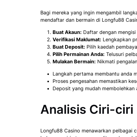
Bagi mereka yang ingin mengambil langka
mendaftar dan bermain di Longfu88 Casi
Buat Akaun:
Daftar dengan mengisi
Verifikasi Maklumat:
Lengkapkan pr
Buat Deposit:
Pilih kaedah pembaya
Pilih Permainan Anda:
Telusuri pelb
Mulakan Bermain:
Nikmati pengala
Langkah pertama membantu anda me
Proses pengesahan memastikan kes
Deposit yang mudah membolehkan a
Analisis Ciri-ciri
Longfu88 Casino menawarkan pelbagai cir