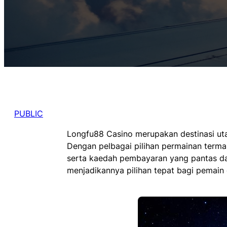
PUBLIC
Longfu88 Casino merupakan destinasi ut
Dengan pelbagai pilihan permainan term
serta kaedah pembayaran yang pantas dan
menjadikannya pilihan tepat bagi pemain 