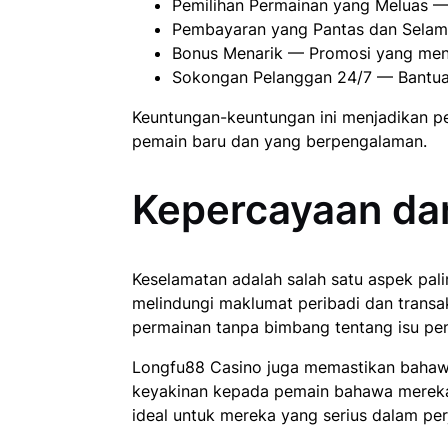
Pemilihan Permainan yang Meluas — 
Pembayaran yang Pantas dan Selama
Bonus Menarik — Promosi yang men
Sokongan Pelanggan 24/7 — Bantuan
Keuntungan-keuntungan ini menjadikan p
pemain baru dan yang berpengalaman.
Kepercayaan da
Keselamatan adalah salah satu aspek pali
melindungi maklumat peribadi dan trans
permainan tanpa bimbang tentang isu pe
Longfu88 Casino juga memastikan bahawa
keyakinan kepada pemain bahawa mereka
ideal untuk mereka yang serius dalam perj