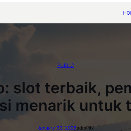
HO
PUBLIC
: slot terbaik, p
si menarik untuk 
January 30, 2026
admlnlx