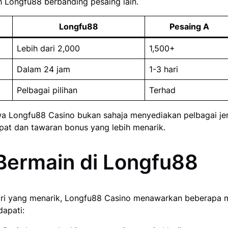
h Longfu88 berbanding pesaing lain.
Longfu88
Pesaing A
Lebih dari 2,000
1,500+
Dalam 24 jam
1-3 hari
Pelbagai pilihan
Terhad
a Longfu88 Casino bukan sahaja menyediakan pelbagai jen
pat dan tawaran bonus yang lebih menarik.
Bermain di Longfu88
ciri yang menarik, Longfu88 Casino menawarkan beberapa 
dapati: