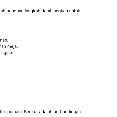
alah panduan langkah demi langkah untuk
nan.
nan meja.
agian.
tuk pemain. Berikut adalah perbandingan