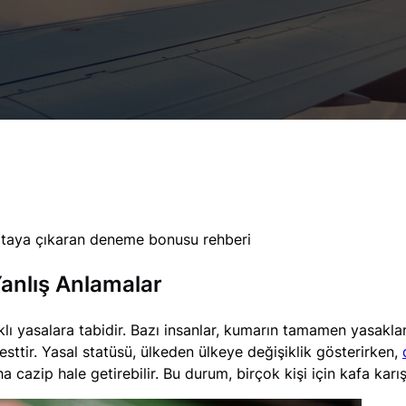
ı ortaya çıkaran deneme bonusu rehberi
anlış Anlamalar
lı yasalara tabidir. Bazı insanlar, kumarın tamamen yasakla
esttir. Yasal statüsü, ülkeden ülkeye değişiklik gösterirken,
zip hale getirebilir. Bu durum, birçok kişi için kafa karıştır