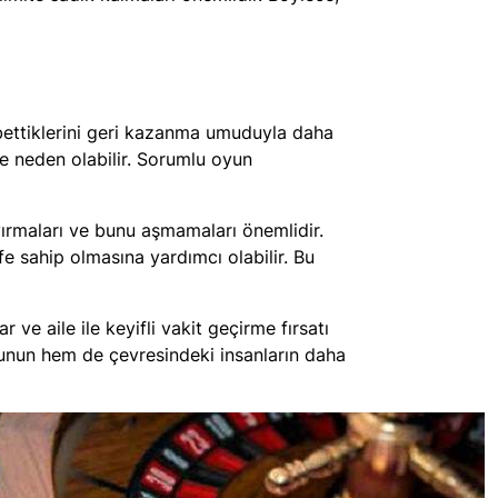
aybettiklerini geri kazanma umuduyla daha
ne neden olabilir. Sorumlu oyun
ayırmaları ve bunu aşmamaları önemlidir.
fe sahip olmasına yardımcı olabilir. Bu
ve aile ile keyifli vakit geçirme fırsatı
cunun hem de çevresindeki insanların daha