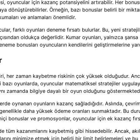
 oyuncular için kazanç potansiyelini artırabilir. Her bonusun 
a dönüştürebilirler. Örneğin, bazı bonuslar belirli bir mikta
kumaları ve anlamaları önemlidir.
ar, farklı oyunları deneme fırsatı bulurlar. Bu, yeni stratej
çısından oldukça değerlidir. Kumar oyunları, yalnızca şansa 
eneme bonusları oyuncuların kendilerini geliştirmelerine yard
r
 biri, her zaman kaybetme riskinin çok yüksek olduğudur. Anca
ibi bazı oyunlarda, oyuncular matematiksel stratejiler uygulay
ynı zamanda bilgiye dayalı bir oyun olduğunu göstermektedi
lerde oynanan oyunların kazanç sağladığıdır. Aslında, çevri
ri, genellikle daha yüksek ödeme oranları sunmaktadır. Bu du
imiçi bonuslar ve promosyonlar, oyuncular için ek kazanç fırs
e tüm kazanımlarını kaybetmiş gibi hissedebilir. Ancak, akıll
plarını minimize etmek için belirli bir limit belirlemeleri ve b