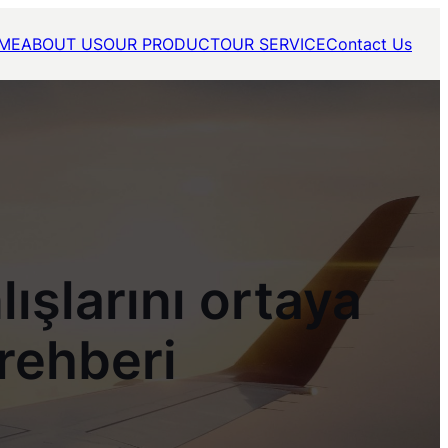
ME
ABOUT US
OUR PRODUCT
OUR SERVICE
Contact Us
lışlarını ortaya
rehberi