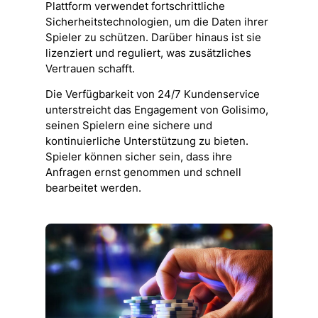
Plattform verwendet fortschrittliche
Sicherheitstechnologien, um die Daten ihrer
Spieler zu schützen. Darüber hinaus ist sie
lizenziert und reguliert, was zusätzliches
Vertrauen schafft.
Die Verfügbarkeit von 24/7 Kundenservice
unterstreicht das Engagement von Golisimo,
seinen Spielern eine sichere und
kontinuierliche Unterstützung zu bieten.
Spieler können sicher sein, dass ihre
Anfragen ernst genommen und schnell
bearbeitet werden.