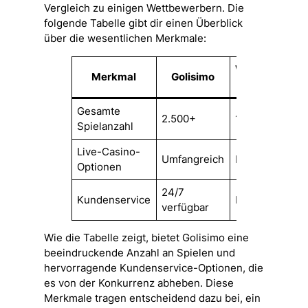
Vergleich zu einigen Wettbewerbern. Die
folgende Tabelle gibt dir einen Überblick
über die wesentlichen Merkmale:
Wettbewerbe
Merkmal
Golisimo
A
Gesamte
2.500+
1.800+
Spielanzahl
Live-Casino-
Umfangreich
Begrenzt
Optionen
24/7
Kundenservice
Nur werktags
verfügbar
Wie die Tabelle zeigt, bietet Golisimo eine
beeindruckende Anzahl an Spielen und
hervorragende Kundenservice-Optionen, die
es von der Konkurrenz abheben. Diese
Merkmale tragen entscheidend dazu bei, ein