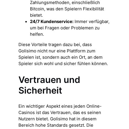
Zahlungsmethoden, einschließlich
Bitcoin, was den Spielern Flexibilität
bietet.
24/7 Kundenservice:
Immer verfügbar,
um bei Fragen oder Problemen zu
helfen.
Diese Vorteile tragen dazu bei, dass
Golisimo nicht nur eine Plattform zum
Spielen ist, sondern auch ein Ort, an dem
Spieler sich wohl und sicher fühlen können.
Vertrauen und
Sicherheit
Ein wichtiger Aspekt eines jeden Online-
Casinos ist das Vertrauen, das es seinen
Nutzern bietet. Golisimo hat in diesem
Bereich hohe Standards gesetzt. Die