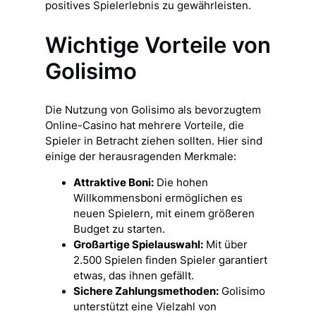
positives Spielerlebnis zu gewährleisten.
Wichtige Vorteile von
Golisimo
Die Nutzung von Golisimo als bevorzugtem
Online-Casino hat mehrere Vorteile, die
Spieler in Betracht ziehen sollten. Hier sind
einige der herausragenden Merkmale:
Attraktive Boni:
Die hohen
Willkommensboni ermöglichen es
neuen Spielern, mit einem größeren
Budget zu starten.
Großartige Spielauswahl:
Mit über
2.500 Spielen finden Spieler garantiert
etwas, das ihnen gefällt.
Sichere Zahlungsmethoden:
Golisimo
unterstützt eine Vielzahl von