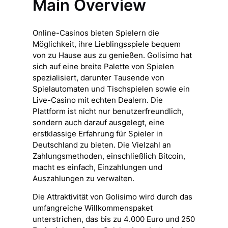
Main Overview
Online-Casinos bieten Spielern die
Möglichkeit, ihre Lieblingsspiele bequem
von zu Hause aus zu genießen. Golisimo hat
sich auf eine breite Palette von Spielen
spezialisiert, darunter Tausende von
Spielautomaten und Tischspielen sowie ein
Live-Casino mit echten Dealern. Die
Plattform ist nicht nur benutzerfreundlich,
sondern auch darauf ausgelegt, eine
erstklassige Erfahrung für Spieler in
Deutschland zu bieten. Die Vielzahl an
Zahlungsmethoden, einschließlich Bitcoin,
macht es einfach, Einzahlungen und
Auszahlungen zu verwalten.
Die Attraktivität von Golisimo wird durch das
umfangreiche Willkommenspaket
unterstrichen, das bis zu 4.000 Euro und 250