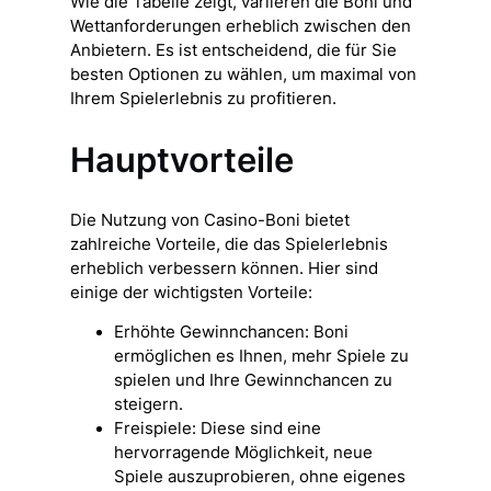
Wie die Tabelle zeigt, variieren die Boni und
Wettanforderungen erheblich zwischen den
Anbietern. Es ist entscheidend, die für Sie
besten Optionen zu wählen, um maximal von
Ihrem Spielerlebnis zu profitieren.
Hauptvorteile
Die Nutzung von Casino-Boni bietet
zahlreiche Vorteile, die das Spielerlebnis
erheblich verbessern können. Hier sind
einige der wichtigsten Vorteile:
Erhöhte Gewinnchancen: Boni
ermöglichen es Ihnen, mehr Spiele zu
spielen und Ihre Gewinnchancen zu
steigern.
Freispiele: Diese sind eine
hervorragende Möglichkeit, neue
Spiele auszuprobieren, ohne eigenes