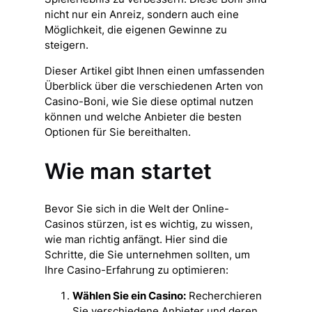
nicht nur ein Anreiz, sondern auch eine
Möglichkeit, die eigenen Gewinne zu
steigern.
Dieser Artikel gibt Ihnen einen umfassenden
Überblick über die verschiedenen Arten von
Casino-Boni, wie Sie diese optimal nutzen
können und welche Anbieter die besten
Optionen für Sie bereithalten.
Wie man startet
Bevor Sie sich in die Welt der Online-
Casinos stürzen, ist es wichtig, zu wissen,
wie man richtig anfängt. Hier sind die
Schritte, die Sie unternehmen sollten, um
Ihre Casino-Erfahrung zu optimieren:
Wählen Sie ein Casino:
Recherchieren
Sie verschiedene Anbieter und deren