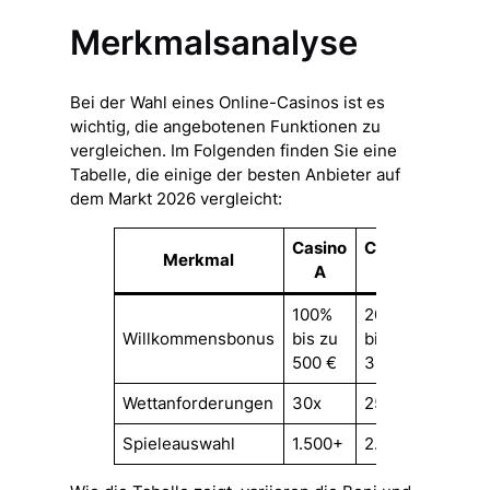
Merkmalsanalyse
Bei der Wahl eines Online-Casinos ist es
wichtig, die angebotenen Funktionen zu
vergleichen. Im Folgenden finden Sie eine
Tabelle, die einige der besten Anbieter auf
dem Markt 2026 vergleicht:
Casino
Casino
Casin
Merkmal
A
B
C
100%
200%
50
Willkommensbonus
bis zu
bis zu
Freispi
500 €
300 €
Wettanforderungen
30x
25x
20x
Spieleauswahl
1.500+
2.000+
1.800+