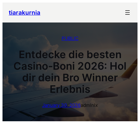
Skip
tiarakurnia
to
content
PUBLIC
Entdecke die besten
Casino-Boni 2026: Hol
dir dein Bro Winner
Erlebnis
January 30, 2026
admlnlx