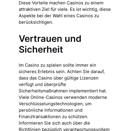
Diese Vorteile machen Casinos zu einem
attraktiven Ziel für viele. Es ist wichtig, diese
Aspekte bei der Wahl eines Casinos zu
berücksichtigen.
Vertrauen und
Sicherheit
Im Casino zu spielen sollte immer ein
sicheres Erlebnis sein. Achten Sie darauf,
dass das Casino über gültige Lizenzen
verfügt und überprüfte
Sicherheitsmaßnahmen implementiert hat.
Viele Online-Casinos verwenden moderne
Verschlüsselungstechnologien, um
persönliche Informationen und
Finanztransaktionen zu schützen.
Informieren Sie sich auch über die
Richtlinien bezüglich verantwortungsvollem