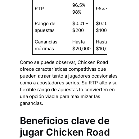
96.5% –
RTP
95% – 96%
94% 
98%
Rango de
$0.01 –
$0.10 –
$0.5
apuestas
$200
$100
Ganancias
Hasta
Hasta
Hast
máximas
$20,000
$10,000
$15,
Como se puede observar, Chicken Road
ofrece características competitivas que
pueden atraer tanto a jugadores ocasionales
como a apostadores serios. Su RTP alto y su
flexible rango de apuestas lo convierten en
una opción viable para maximizar las
ganancias.
Beneficios clave de
jugar Chicken Road