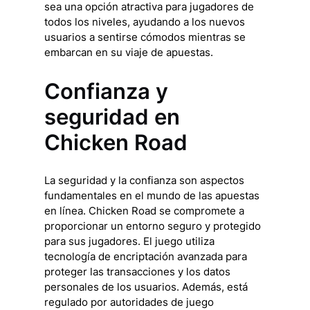
sea una opción atractiva para jugadores de
todos los niveles, ayudando a los nuevos
usuarios a sentirse cómodos mientras se
embarcan en su viaje de apuestas.
Confianza y
seguridad en
Chicken Road
La seguridad y la confianza son aspectos
fundamentales en el mundo de las apuestas
en línea. Chicken Road se compromete a
proporcionar un entorno seguro y protegido
para sus jugadores. El juego utiliza
tecnología de encriptación avanzada para
proteger las transacciones y los datos
personales de los usuarios. Además, está
regulado por autoridades de juego