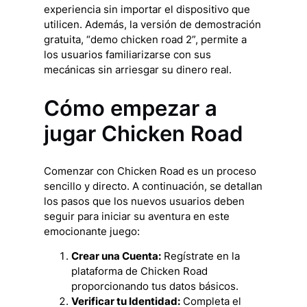
experiencia sin importar el dispositivo que
utilicen. Además, la versión de demostración
gratuita, “demo chicken road 2”, permite a
los usuarios familiarizarse con sus
mecánicas sin arriesgar su dinero real.
Cómo empezar a
jugar Chicken Road
Comenzar con Chicken Road es un proceso
sencillo y directo. A continuación, se detallan
los pasos que los nuevos usuarios deben
seguir para iniciar su aventura en este
emocionante juego:
Crear una Cuenta:
Regístrate en la
plataforma de Chicken Road
proporcionando tus datos básicos.
Verificar tu Identidad:
Completa el