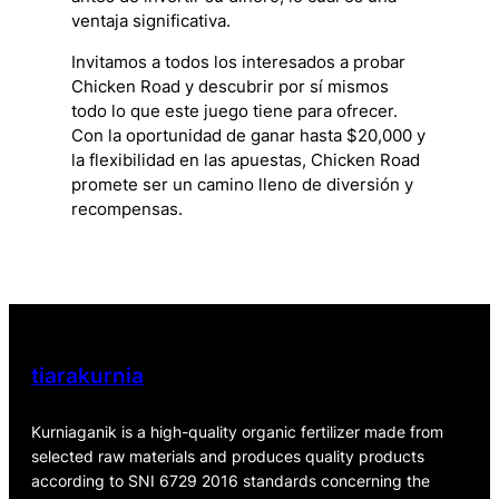
ventaja significativa.
Invitamos a todos los interesados a probar
Chicken Road y descubrir por sí mismos
todo lo que este juego tiene para ofrecer.
Con la oportunidad de ganar hasta $20,000 y
la flexibilidad en las apuestas, Chicken Road
promete ser un camino lleno de diversión y
recompensas.
tiarakurnia
Kurniaganik is a high-quality organic fertilizer made from
selected raw materials and produces quality products
according to SNI 6729 2016 standards concerning the