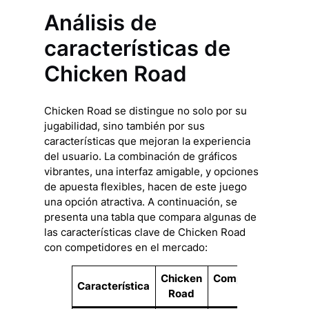
Análisis de
características de
Chicken Road
Chicken Road se distingue no solo por su
jugabilidad, sino también por sus
características que mejoran la experiencia
del usuario. La combinación de gráficos
vibrantes, una interfaz amigable, y opciones
de apuesta flexibles, hacen de este juego
una opción atractiva. A continuación, se
presenta una tabla que compara algunas de
las características clave de Chicken Road
con competidores en el mercado:
Chicken
Competidor
Comp
Característica
Road
A