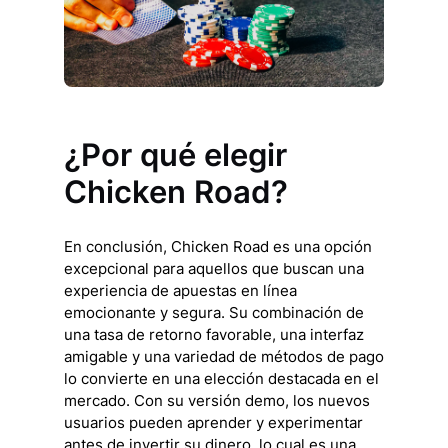
¿Por qué elegir
Chicken Road?
En conclusión, Chicken Road es una opción
excepcional para aquellos que buscan una
experiencia de apuestas en línea
emocionante y segura. Su combinación de
una tasa de retorno favorable, una interfaz
amigable y una variedad de métodos de pago
lo convierte en una elección destacada en el
mercado. Con su versión demo, los nuevos
usuarios pueden aprender y experimentar
antes de invertir su dinero, lo cual es una