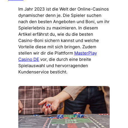
Im Jahr 2023 ist die Welt der Online-Casinos
dynamischer denn je. Die Spieler suchen
nach den besten Angeboten und Boni, um ihr
Spielerlebnis zu maximieren. In diesem
Artikel erfährst du, wie du die besten
Casino-Boni sichern kannst und welche
Vorteile diese mit sich bringen. Zudem
stellen wir dir die Plattform
MasterPlay
Casino DE
vor, die durch eine breite
Spielauswahl und hervorragenden
Kundenservice besticht.