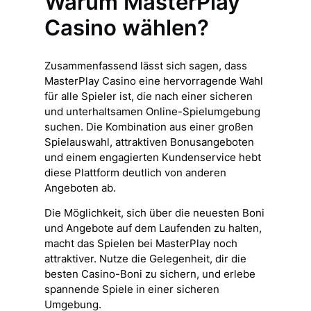
Warum MasterPlay
Casino wählen?
Zusammenfassend lässt sich sagen, dass
MasterPlay Casino eine hervorragende Wahl
für alle Spieler ist, die nach einer sicheren
und unterhaltsamen Online-Spielumgebung
suchen. Die Kombination aus einer großen
Spielauswahl, attraktiven Bonusangeboten
und einem engagierten Kundenservice hebt
diese Plattform deutlich von anderen
Angeboten ab.
Die Möglichkeit, sich über die neuesten Boni
und Angebote auf dem Laufenden zu halten,
macht das Spielen bei MasterPlay noch
attraktiver. Nutze die Gelegenheit, dir die
besten Casino-Boni zu sichern, und erlebe
spannende Spiele in einer sicheren
Umgebung.