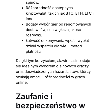
spinów.
Różnorodność dostępnych
kryptowalut, takich jak BTC, ETH, LTC i
inne.
Bogaty wybór gier od renomowanych
dostawców, co zwiększa jakość
rozrywki.
Łatwość dokonywania wpłat i wypłat
dzięki wsparciu dla wielu metod
płatności.
Dzięki tym korzyściom, alawin casino staje
się idealnym wyborem dla nowych graczy
oraz doświadczonych hazardzistów, którzy
szukają emocji i różnorodności w grach
online.
Zaufanie i
bezpieczeństwo w