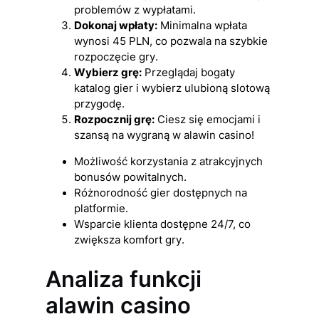
problemów z wypłatami.
Dokonaj wpłaty:
Minimalna wpłata
wynosi 45 PLN, co pozwala na szybkie
rozpoczęcie gry.
Wybierz grę:
Przeglądaj bogaty
katalog gier i wybierz ulubioną slotową
przygodę.
Rozpocznij grę:
Ciesz się emocjami i
szansą na wygraną w alawin casino!
Możliwość korzystania z atrakcyjnych
bonusów powitalnych.
Różnorodność gier dostępnych na
platformie.
Wsparcie klienta dostępne 24/7, co
zwiększa komfort gry.
Analiza funkcji
alawin casino