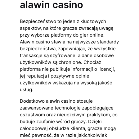
alawin casino
Bezpieczeństwo to jeden z kluczowych
aspektów, na które gracze zwracają uwagę
przy wyborze platformy do gier online.
Alawin casino stawia na najwyższe standardy
bezpieczeństwa, zapewniając, że wszystkie
transakcje są szyfrowane, a dane osobowe
użytkowników są chronione. Chociaż
platforma nie publikuje informacji o licencji,
jej reputacja i pozytywne opinie
użytkowników wskazują na wysoką jakość
usług.
Dodatkowo alawin casino stosuje
zaawansowane technologie zapobiegające
oszustwom oraz nieuczciwym praktykom, co
buduje zaufanie wśród graczy. Dzięki
całodobowej obsłudze klienta, gracze mogą
mieć pewność, że w razie jakichkolwiek