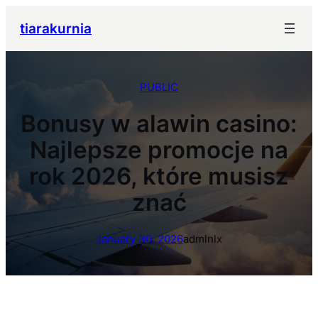
Skip
tiarakurnia
to
content
PUBLIC
Bonusy w alawin casino:
Najlepsze promocje na
rok 2026, które musisz
znać
January 30, 2026
admlnlx