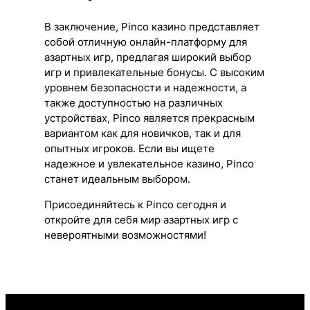
В заключение, Pinco казино представляет
собой отличную онлайн-платформу для
азартных игр, предлагая широкий выбор
игр и привлекательные бонусы. С высоким
уровнем безопасности и надежности, а
также доступностью на различных
устройствах, Pinco является прекрасным
вариантом как для новичков, так и для
опытных игроков. Если вы ищете
надежное и увлекательное казино, Pinco
станет идеальным выбором.
Присоединяйтесь к Pinco сегодня и
откройте для себя мир азартных игр с
невероятными возможностями!