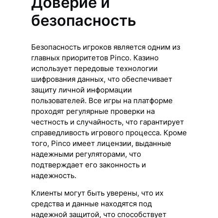
Доверие и
безопасность
Безопасность игроков является одним из
главных приоритетов Pinco. Казино
использует передовые технологии
шифрования данных, что обеспечивает
защиту личной информации
пользователей. Все игры на платформе
проходят регулярные проверки на
честность и случайность, что гарантирует
справедливость игрового процесса. Кроме
того, Pinco имеет лицензии, выданные
надежными регуляторами, что
подтверждает его законность и
надежность.
Клиенты могут быть уверены, что их
средства и данные находятся под
надежной защитой, что способствует