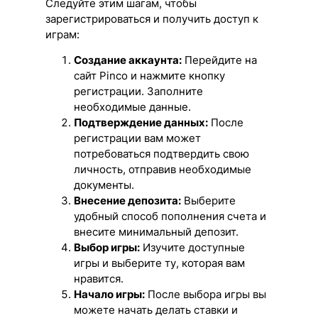
Следуйте этим шагам, чтобы
зарегистрироваться и получить доступ к
играм:
Создание аккаунта:
Перейдите на
сайт Pinco и нажмите кнопку
регистрации. Заполните
необходимые данные.
Подтверждение данных:
После
регистрации вам может
потребоваться подтвердить свою
личность, отправив необходимые
документы.
Внесение депозита:
Выберите
удобный способ пополнения счета и
внесите минимальный депозит.
Выбор игры:
Изучите доступные
игры и выберите ту, которая вам
нравится.
Начало игры:
После выбора игры вы
можете начать делать ставки и